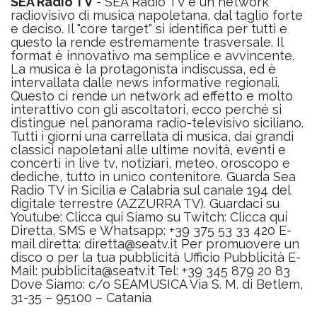
SEA Radio TV
- SEA Radio TV è un network
radiovisivo di musica napoletana, dal taglio forte
e deciso. Il "core target" si identifica per tutti e
questo la rende estremamente trasversale. Il
format è innovativo ma semplice e avvincente.
La musica è la protagonista indiscussa, ed è
intervallata dalle news informative regionali.
Questo ci rende un network ad effetto e molto
interattivo con gli ascoltatori, ecco perché si
distingue nel panorama radio-televisivo siciliano.
Tutti i giorni una carrellata di musica, dai grandi
classici napoletani alle ultime novità, eventi e
concerti in live tv, notiziari, meteo, oroscopo e
dediche, tutto in unico contenitore. Guarda Sea
Radio TV in Sicilia e Calabria sul canale 194 del
digitale terrestre (AZZURRA TV). Guardaci su
Youtube: Clicca qui Siamo su Twitch: Clicca qui
Diretta, SMS e Whatsapp: +39 375 53 33 420 E-
mail diretta: diretta@seatv.it Per promuovere un
disco o per la tua pubblicità Ufficio Pubblicità E-
Mail: pubblicita@seatv.it Tel: +39 345 879 20 83
Dove Siamo: c/o SEAMUSICA Via S. M. di Betlem,
31-35 – 95100 – Catania