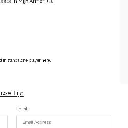
Plaats In Mijn Armen (B)
 in standalone player
here
.
uwe Tijd
Email: