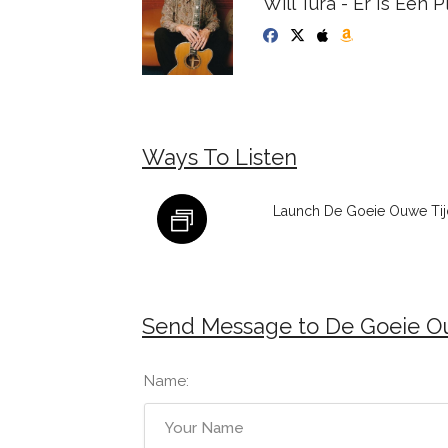
Will Tura - Er Is Een 
Ways To Listen
Launch De Goeie Ouwe Tijd
Send Message to De Goeie O
Name: