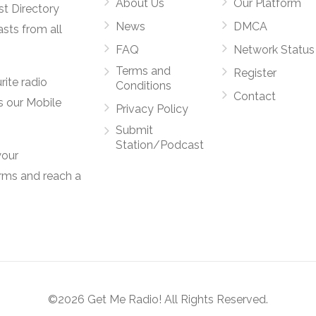
About Us
Our Platform
st Directory
News
DMCA
asts from all
FAQ
Network Status
Terms and
Register
rite radio
Conditions
Contact
s our Mobile
Privacy Policy
Submit
Station/Podcast
your
orms and reach a
©2026 Get Me Radio! All Rights Reserved.