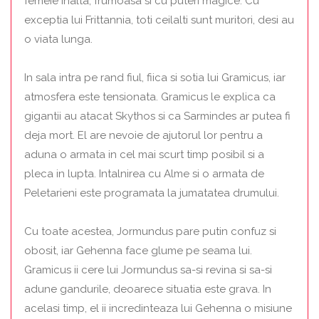
femeie inalta, frumoasa si cu puteri magice. Cu
exceptia lui Frittannia, toti ceilalti sunt muritori, desi au
o viata lunga.
In sala intra pe rand fiul, fiica si sotia lui Gramicus, iar
atmosfera este tensionata. Gramicus le explica ca
gigantii au atacat Skythos si ca Sarmindes ar putea fi
deja mort. El are nevoie de ajutorul lor pentru a
aduna o armata in cel mai scurt timp posibil si a
pleca in lupta. Intalnirea cu Alme si o armata de
Peletarieni este programata la jumatatea drumului.
Cu toate acestea, Jormundus pare putin confuz si
obosit, iar Gehenna face glume pe seama lui.
Gramicus ii cere lui Jormundus sa-si revina si sa-si
adune gandurile, deoarece situatia este grava. In
acelasi timp, el ii incredinteaza lui Gehenna o misiune