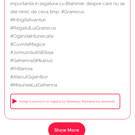
importanta in legatura cu Blahimer, despre care nu se
stie nimic de ceva timp. #Gramicus
#IntrigiSiAventuri
#RegatulLuiGramicus
#OglindaIntunecata
#CuvinteMagice
#JormundusVsEllisia
#GehennaSiMiulnus
#Frittannia
#AtaculGigantilor
#MisiuneaLuiGehenna
Intrigi si aventuri in regatul lui Gramicus: Povestea lui Jormundus