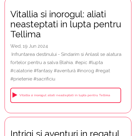
Vitallia si inorogul: aliati
neasteptati in lupta pentru
Tellima
Wed, 19 Jun 2024
Infruntarea destinului - Sindarim si Anlasil se alatura
fortelor pentru a salva Blahia. #epic #lupta
#calatorie #fantasy #aventură #inorog #regat
#prietenie #sacrificiu
Vitallia si inorogul: aliati neasteptati in lupta pentru Tellima
Intrigi si aventuri in regatul