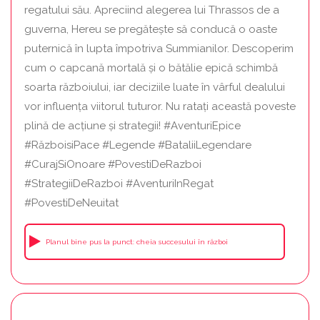
regatului său. Apreciind alegerea lui Thrassos de a
guverna, Hereu se pregătește să conducă o oaste
puternică în lupta împotriva Summianilor. Descoperim
cum o capcană mortală și o bătălie epică schimbă
soarta războiului, iar deciziile luate în vârful dealului
vor influența viitorul tuturor. Nu ratați această poveste
plină de acțiune și strategii! #AventuriEpice
#RăzboisiPace #Legende #BataliiLegendare
#CurajSiOnoare #PovestiDeRazboi
#StrategiiDeRazboi #AventuriInRegat
#PovestiDeNeuitat
Planul bine pus la punct: cheia succesului în război