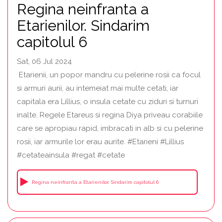
Regina neinfranta a
Etarienilor. Sindarim
capitolul 6
Sat, 06 Jul 2024
Etarienii, un popor mandru cu pelerine rosii ca focul
si armuri aurii, au intemeiat mai multe cetati, iar
capitala era Lillius, o insula cetate cu ziduri si turnuri
inalte. Regele Etareus si regina Diya priveau corabiile
care se apropiau rapid, imbracati in alb si cu pelerine
rosii, iar armurile lor erau aurite. #Etarieni #Lillius
#cetateainsula #regat #cetate
Regina neinfranta a Etarienilor. Sindarim capitolul 6